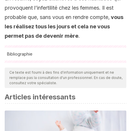
provoquent l’infertilité chez les femmes. Il est
probable que, sans vous en rendre compte,
vous
les réalisez tous les jours et cela ne vous
permet pas de devenir mère
.
Bibliographie
Toutes les sources citées ont été examinées en profondeur
par notre équipe pour garantir leur qualité, leur fiabilité, leur
Ce texte est fourni à des fins d'information uniquement et ne
remplace pas la consultation d'un professionnel. En cas de doute,
actualité et leur validité. La bibliographie de cet article a été
consultez votre spécialiste.
considérée comme fiable et précise sur le plan académique
Articles intéressants
ou scientifique
Ramos, R. R., Gutiérrez, G. R., Monroy, I. A., & Sánchez, H. G. M.
(2008). Factores de riesgo asociados con infertilidad
femenina. Ginecologia y Obstetricia de Mexico.