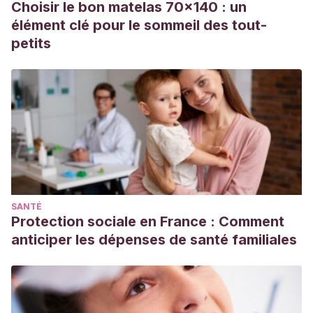
Choisir le bon matelas 70x140 : un
10.1155/2010/861949. Epub 2010 Aug 4. PMID: 20847812;
élément clé pour le sommeil des tout-
PMCID: PMC2929514.
petits
https://pubmed.ncbi.nlm.nih.gov/20847812/
NHS staff.
(n.d.). Have a healthy diet in pregnancy.
National Health Service in England.
https://www.nhs.uk/pregnancy/keeping-well/have-a-
healthy-diet/
SANTÉ
Protection sociale en France : Comment
anticiper les dépenses de santé familiales